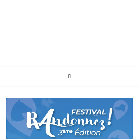
CRTE Hauts de
France
Bienvenue a tous !