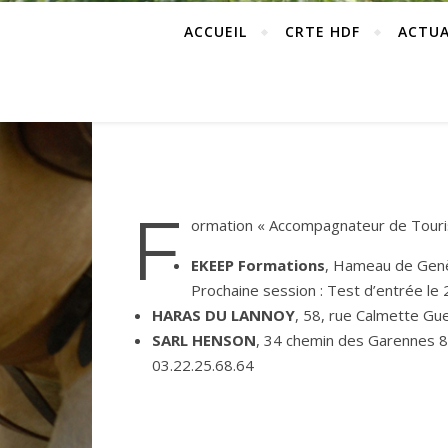
ACCUEIL
CRTE HDF
ACTUA
F
ormation « Accompagnateur de Tour
EKEEP Formations
, Hameau de Genèv
Prochaine session : Test d’entrée l
HARAS DU LANNOY
, 58, rue Calmette G
SARL HENSON
, 34 chemin des Garennes
03.22.25.68.64