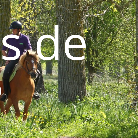
s de
e