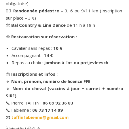
obligatoire)
🚶‍♂️
Randonnée pédestre
– 3, 6 ou 9/11 km (Inscription
sur place – 3 €)
🤠
Bal Country & Line Dance
de 11 h à 18 h
🥘
Restauration sur réservation :
Cavalier sans repas :
10 €
Accompagnant :
14 €
Repas au choix :
jambon à l’os ou potjevleesch
📩
Inscriptions et infos :
🔹
Nom, prénom, numéro de licence FFE
🔹
Nom du cheval (vaccins à jour + carnet + numéro
SIRE)
📞 Pierre TAFFIN :
06 09 92 36 83
📞 Fabienne :
06 73 17 14 09
📧
taffinfabienne@gmail.com
À bientôt ! 🤠🐴🎶