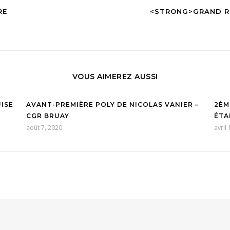
RE
<STRONG>GRAND RE
VOUS AIMEREZ AUSSI
UISE
AVANT-PREMIÈRE POLY DE NICOLAS VANIER –
2ÈM
CGR BRUAY
ÉTA
août 7, 2020
avril