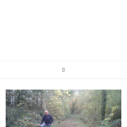
CRTE Hauts de
France
Bienvenue a tous !