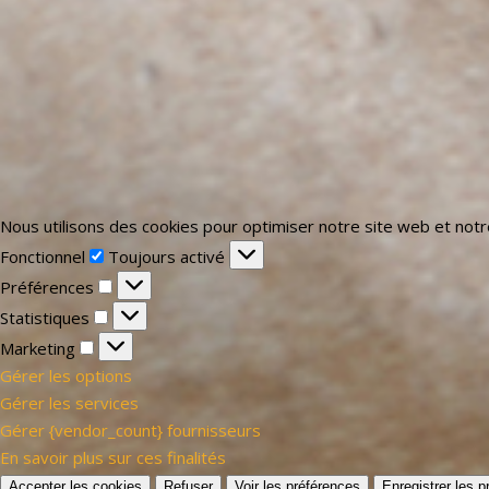
Nous utilisons des cookies pour optimiser notre site web et notr
Fonctionnel
Toujours activé
Préférences
Statistiques
Marketing
Gérer les options
Gérer les services
Gérer {vendor_count} fournisseurs
En savoir plus sur ces finalités
Accepter les cookies
Refuser
Voir les préférences
Enregistrer les 