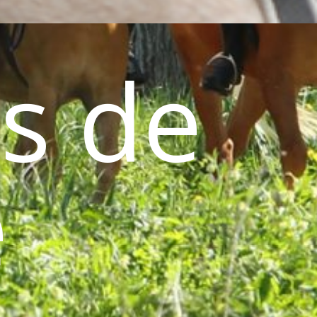
s de
e