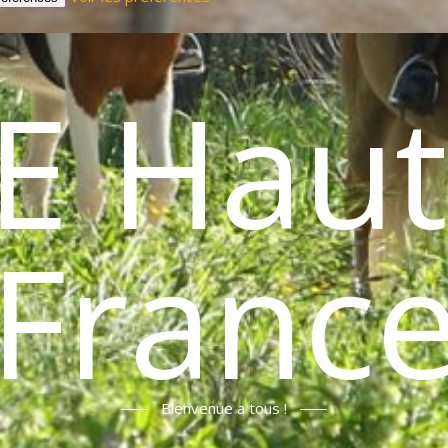
E Haut
Franc
Bienvenue a tous !