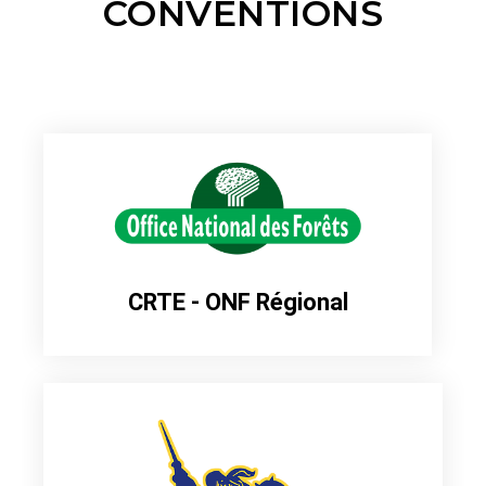
CONVENTIONS
CRTE - ONF Régional