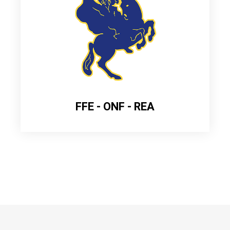
FFE - ONF - REA