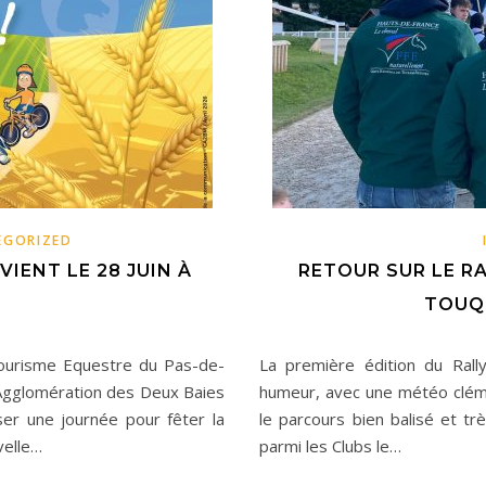
EGORIZED
IENT LE 28 JUIN À
RETOUR SUR LE RA
TOUQ
ourisme Equestre du Pas-de-
La première édition du Rall
’Agglomération des Deux Baies
humeur, avec une météo clémen
er une journée pour fêter la
le parcours bien balisé et t
velle…
parmi les Clubs le…