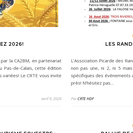
S
EZ 2026!
LES RAND
 par la CA2BM, en partenariat
L’Association Picarde des R
 Pas-de-Calais, cette édition
non pas une, ni 2, ni 5 mai
s variées! Le CRTE vous invite
spécifiques des évènements ar
près! N’hésitez pas…
avril 9, 2026
Par
CRTE HDF
S