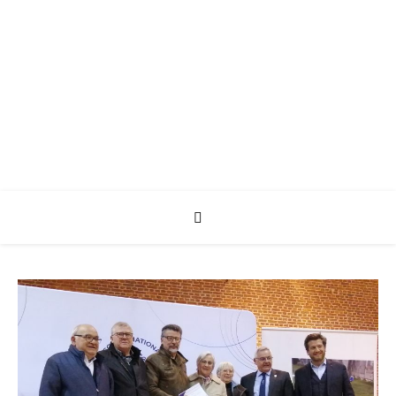
CRTE Hauts de
France
Bienvenue a tous !