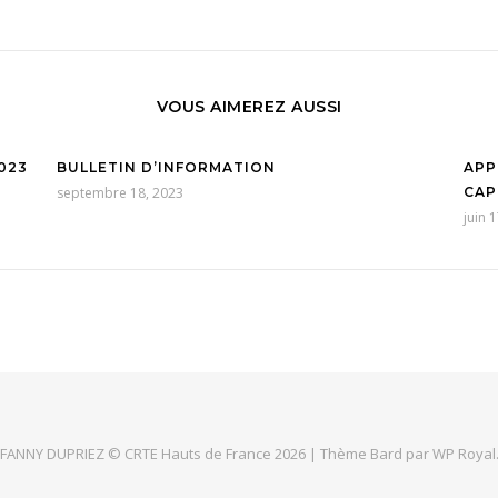
VOUS AIMEREZ AUSSI
023
BULLETIN D’INFORMATION
APP
septembre 18, 2023
CAP
juin 
FANNY DUPRIEZ © CRTE Hauts de France 2026 |
Thème Bard par
WP Royal