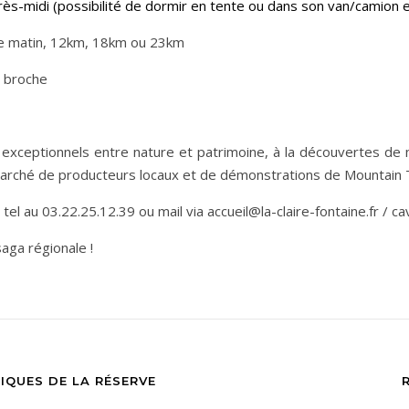
après-midi (possibilité de dormir en tente ou dans son van/camion
he matin, 12km, 18km ou 23km
a broche
s exceptionnels entre nature et patrimoine, à la découvertes de 
 marché de producteurs locaux et de démonstrations de Mountain T
el au 03.22.25.12.39 ou mail via accueil@la-claire-fontaine.fr / c
ga régionale !
IQUES DE LA RÉSERVE
E