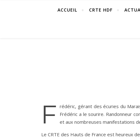
ACCUEIL
CRTE HDF
ACTUA
F
rédéric, gérant des écuries du Marai
Frédéric a le sourire. Randonneur c
et aux nombreuses manifestations de t
Le CRTE des Hauts de France est heureux de